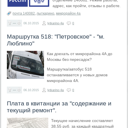
отделение 140082. Режим работы,
адрес, как пройти, отзывы о работе.
почта 140082
,
лыткарино
,
микрорайон 4а
—
06.10.2015
lytkarino-4a
0
Маршрутка 518: "Петровское" - "м.
Люблино"
Как доехать от микрорайона 4А до
Москвы без пересадок?
Маршрутка/автобус 518
останавливается у новых домов
микрорайона 4А.
—
06.10.2015
lytkarino-4a
0
Плата в квитанции за "содержание и
текущий ремонт".
Текущее начисление составляет
38,55 руб. за каждый квадратный