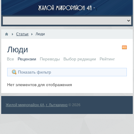
Статьи
Люди
Люди
RS
Все
Рецензии
Переводы
Выбор редакции
Рейтинг
Показать фильтр
Нет элементов для отображения
Жилой микрорайон 4А, г. Лыткарино
© 2026