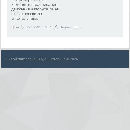
изменяется расписание
движения автобуса №348
от Петровского в
м.Котельники.
—
29.10.2015
13:57
Земляк
0
Жилой микрорайон 4А, г. Лыткарино
© 2026