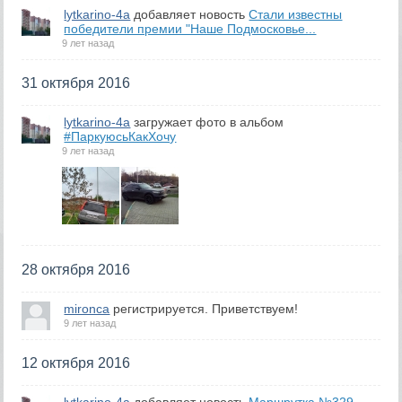
lytkarino-4a
добавляет новость
Стали известны
победители премии "Наше Подмосковье...
9 лет назад
31 октября 2016
lytkarino-4a
загружает фото в альбом
#ПаркуюсьКакХочу
9 лет назад
28 октября 2016
mironca
регистрируется. Приветствуем!
9 лет назад
12 октября 2016
lytkarino-4a
добавляет новость
Маршрутка №329