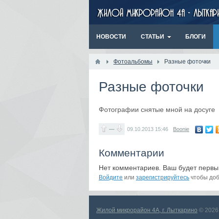
НОВОСТИ
СТАТЬИ
БЛОГИ
Фотоальбомы
Разные фоточки
Разные фоточки
Фотографии снятые мной на досуге
—
09.10.2013
15:46
Boonie
Комментарии
Нет комментариев. Ваш будет первы
Войдите
или
зарегистрируйтесь
чтобы доб
Жилой микрорайон 4А, г. Лыткарино
© 2026