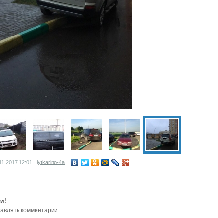
11.2017
12:01
lytkarino-4a
м!
авлять комментарии