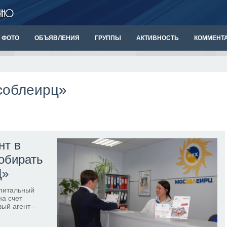
ФОТО
ОБЪЯВЛЕНИЯ
ГРУППЫ
АКТИВНОСТЬ
КОММЕНТ
особлеирц»
нт в
обирать
Ц»
апитальный
на счет
ый агент -