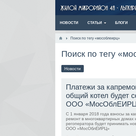
НОВОСТИ
СТАТЬИ
БЛОГИ
Поиск по тегу «мособлеирц»
Поиск по тегу «м
Новости
Платежи за капремо
общий котел будет с
ООО «МосОблЕИР
С 1 января 2018 года взносы за к
ремонт в многоквартирных домах 
регоператора будет принимать нов
ООО «МосОблЕИРЦ»