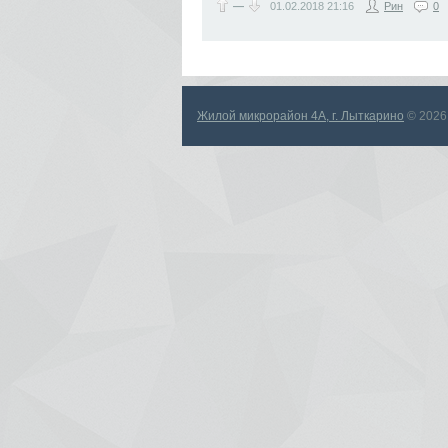
—
01.02.2018
21:16
Рин
0
Жилой микрорайон 4А, г. Лыткарино
© 2026