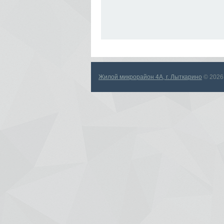
Жилой микрорайон 4А, г. Лыткарино
© 2026